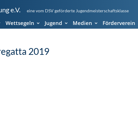
ng e.V.
eine vom DSV geförderte Jugendmeisterschaftsklasse
Wettsegeln
Jugend
Medien
Förderverein
regatta 2019