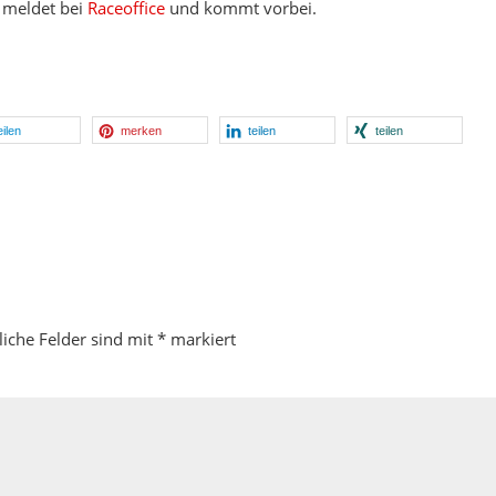
 meldet bei
Raceoffice
und kommt vorbei.
eilen
merken
teilen
teilen
liche Felder sind mit
*
markiert