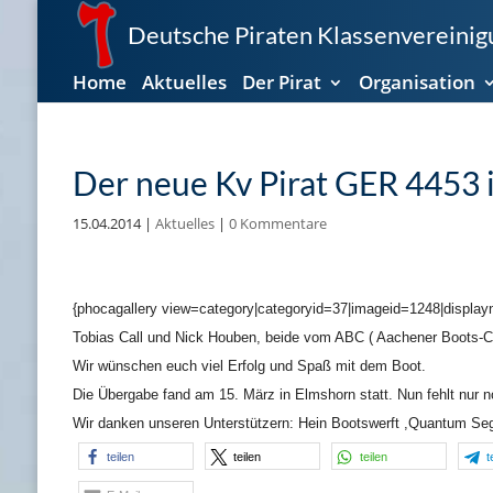
Deutsche Piraten Klassenvereinigu
Home
Aktuelles
Der Pirat
Organisation
Der neue Kv Pirat GER 4453 
15.04.2014
|
Aktuelles
|
0 Kommentare
{phocagallery view=category|categoryid=37|imageid=1248|displayn
Tobias Call und Nick Houben, beide vom ABC ( Aachener Boots-Cl
Wir wünschen euch viel Erfolg und Spaß mit dem Boot.
Die Übergabe fand am 15. März in Elmshorn statt. Nun fehlt nur
Wir danken unseren Unterstützern: Hein Bootswerft ,Quantum Se
teilen
teilen
teilen
t