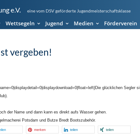
ng e.V.
eine vom DSV geförderte Jugendmeisterschaftsklasse
Wettsegeln
Jugend
Medien
Förderverein
ist vergeben!
ame=0|displaydetail=0|displaydownload=0|float=left}Die glücklichen Segler s
ub).
 noch der Name und dann kann es direkt aufs Wasser gehen.
gelmacherei Potsdam und Butze Bredt Bootszubehör.
eilen
merken
teilen
teilen