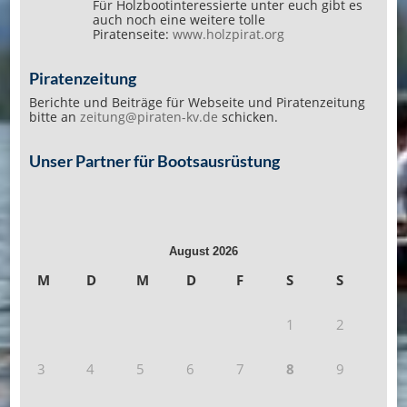
Für Holzbootinteressierte unter euch gibt es
auch noch eine weitere tolle
Piratenseite:
www.holzpirat.org
Piratenzeitung
Berichte und Beiträge für Webseite und Piratenzeitung
bitte an
zeitung@piraten-kv.de
schicken.
Unser Partner für Bootsausrüstung
August 2026
M
D
M
D
F
S
S
1
2
3
4
5
6
7
8
9