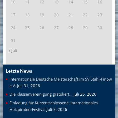
10
11
12
13
14
15
16
17
18
19
20
21
22
23
24
25
26
27
28
29
30
31
« Juli
Letzte News
Internationale Deutsche Meisterschaft im SV Stahl-Finow
e.V.
Juli 31, 2026
Die Klassenvereinigung gratuliert…
Juli 26, 2026
Einladung für Kurzentschlossene: Internationales
Holzpiraten-Festival
Juli 7, 2026