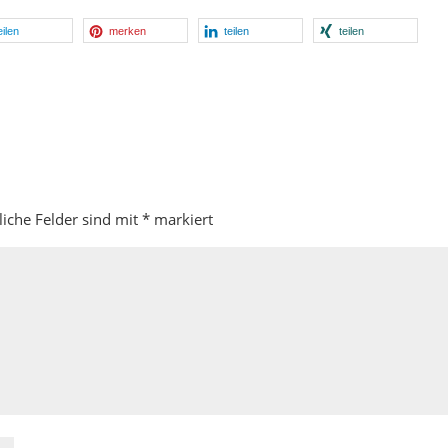
eilen
merken
teilen
teilen
liche Felder sind mit
*
markiert