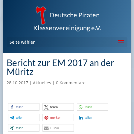
Deutsche Piraten
Klassenvereinigung e.V.
Seite wählen
Bericht zur EM 2017 an der
Müritz
28.10.2017
|
Aktuelles
|
0 Kommentare
teilen
teilen
teilen
teilen
merken
teilen
teilen
E-Mail