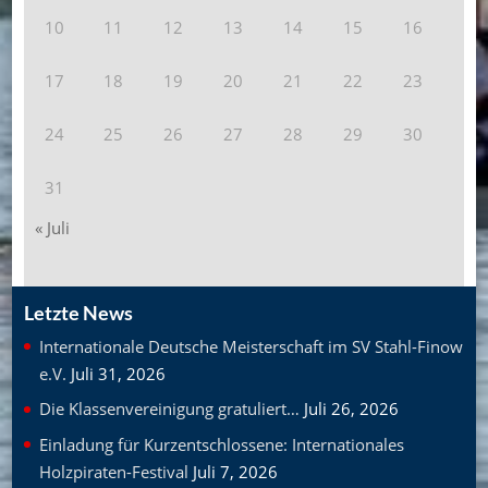
10
11
12
13
14
15
16
17
18
19
20
21
22
23
24
25
26
27
28
29
30
31
« Juli
Letzte News
Internationale Deutsche Meisterschaft im SV Stahl-Finow
e.V.
Juli 31, 2026
Die Klassenvereinigung gratuliert…
Juli 26, 2026
Einladung für Kurzentschlossene: Internationales
Holzpiraten-Festival
Juli 7, 2026