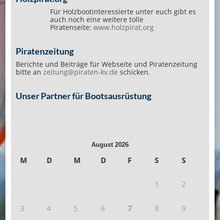
Für Holzbootinteressierte unter euch gibt es
auch noch eine weitere tolle
Piratenseite:
www.holzpirat.org
Piratenzeitung
Berichte und Beiträge für Webseite und Piratenzeitung
bitte an
zeitung@piraten-kv.de
schicken.
Unser Partner für Bootsausrüstung
August 2026
M
D
M
D
F
S
S
1
2
3
4
5
6
7
8
9