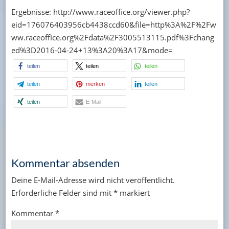
Ergebnisse: http://www.raceoffice.org/viewer.php?
eid=176076403956cb4438ccd60&file=http%3A%2F%2Fw
ww.raceoffice.org%2Fdata%2F3005513115.pdf%3Fchang
ed%3D2016-04-24+13%3A20%3A17&mode=
teilen
teilen
teilen
teilen
merken
teilen
teilen
E-Mail
Kommentar absenden
Deine E-Mail-Adresse wird nicht veröffentlicht.
Erforderliche Felder sind mit
*
markiert
Kommentar
*