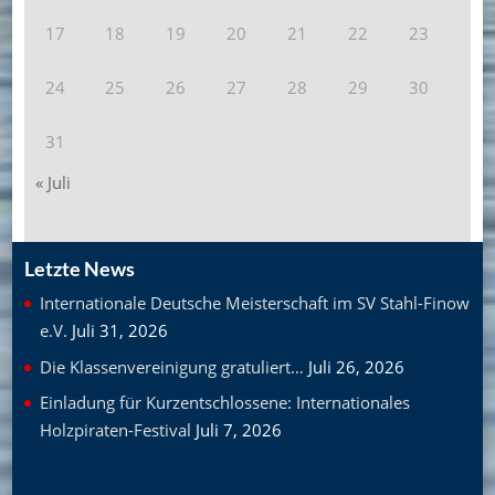
17
18
19
20
21
22
23
24
25
26
27
28
29
30
31
« Juli
Letzte News
Internationale Deutsche Meisterschaft im SV Stahl-Finow
e.V.
Juli 31, 2026
Die Klassenvereinigung gratuliert…
Juli 26, 2026
Einladung für Kurzentschlossene: Internationales
Holzpiraten-Festival
Juli 7, 2026