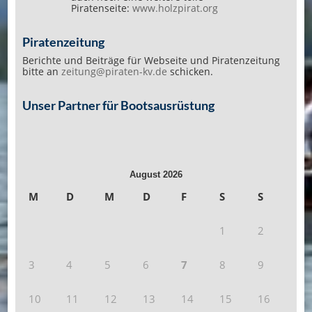
Piratenseite:
www.holzpirat.org
Piratenzeitung
Berichte und Beiträge für Webseite und Piratenzeitung
bitte an
zeitung@piraten-kv.de
schicken.
Unser Partner für Bootsausrüstung
August 2026
M
D
M
D
F
S
S
1
2
3
4
5
6
7
8
9
10
11
12
13
14
15
16