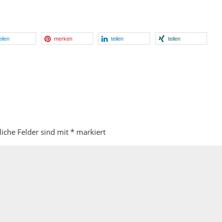
eilen
merken
teilen
teilen
liche Felder sind mit
*
markiert