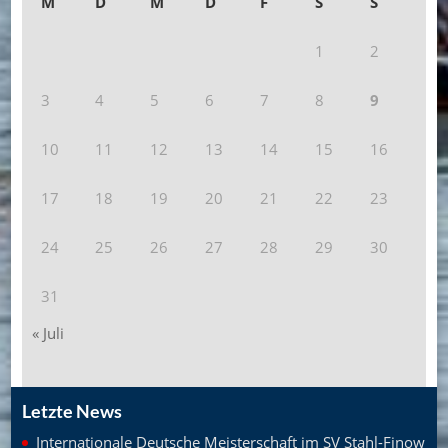
M
D
M
D
F
S
S
1
2
3
4
5
6
7
8
9
10
11
12
13
14
15
16
17
18
19
20
21
22
23
24
25
26
27
28
29
30
31
« Juli
Letzte News
Internationale Deutsche Meisterschaft im SV Stahl-Finow