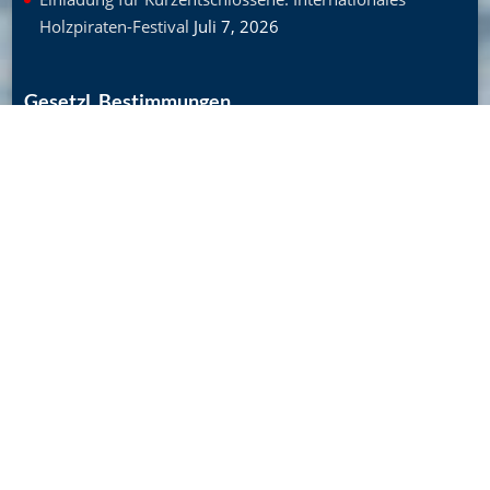
Holzpiraten-Festival
Juli 7, 2026
Gesetzl. Bestimmungen
Impressum
Datenschutzerklärung
Allgemeine Geschäftsbedingungen
Kontakt
Piraten zeigen Flagge
gross (100 x 150 cm) – 20 €
klein (40 x 60 cm) – 10 €
Dreieckswimpel (40 x 25 cm) –
7,50 €
zum Bestellformular