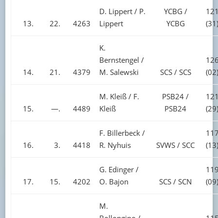
D. Lippert / P.
YCBG /
121
13.
22.
4263
Lippert
YCBG
(31
K.
Bernstengel /
126
14.
21.
4379
M. Salewski
SCS / SCS
(02
M. Kleiß / F.
PSB24 /
121
15.
—.
4489
Kleiß
PSB24
(29
F. Billerbeck /
117
16.
3.
4418
R. Nyhuis
SVWS / SCC
(13
G. Edinger /
119
17.
15.
4202
O. Bajon
SCS / SCN
(09
M.