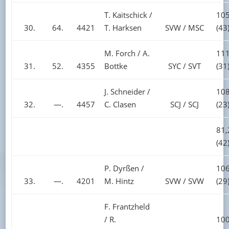
T. Kaitschick /
105
30.
64.
4421
T. Harksen
SVW / MSC
(43
M. Forch / A.
111
31.
52.
4355
Bottke
SYC / SVT
(31
J. Schneider /
108
32.
—.
4457
C. Clasen
SCJ / SCJ
(23
81,
(42
P. Dyrßen /
106
33.
—.
4201
M. Hintz
SVW / SVW
(29
F. Frantzheld
/ R.
100