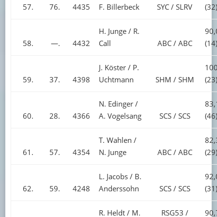
57.
76.
4435
F. Billerbeck
SYC / SLRV
(32
H. Junge / R.
90,
58.
—.
4432
Call
ABC / ABC
(14
J. Köster / P.
100
59.
37.
4398
Uchtmann
SHM / SHM
(23
N. Edinger /
83,
60.
28.
4366
A. Vogelsang
SCS / SCS
(46
T. Wahlen /
82,
61.
57.
4354
N. Junge
ABC / ABC
(29
L. Jacobs / B.
92,
62.
59.
4248
Anderssohn
SCS / SCS
(31
R. Heldt / M.
RSG53 /
90,