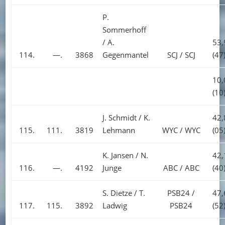
P.
Sommerhoff
/ A.
53,
114.
—.
3868
Gegenmantel
SCJ / SCJ
(47
10,
(10
J. Schmidt / K.
42,
115.
111.
3819
Lehmann
WYC / WYC
(05
K. Jansen / N.
42,
116.
—.
4192
Junge
ABC / ABC
(40
S. Dietze / T.
PSB24 /
47,
117.
115.
3892
Ladwig
PSB24
(52