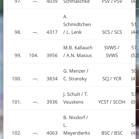
97.
—.
4039
Schmäschke
PSV / PSV
(43
A.
Schmidtchen
51,
98.
—.
4317
/ L. Lenk
SCS / SCS
(44
M.B. Kallauch
SVWS /
57,
99.
104.
3956
/ A.N. Masius
SVWS
(52
G. Menzer /
50,
100.
—.
3834
C. Stransky
SCJ / YCR
(47
J. Schult / T.
53,
101.
—.
3936
Veuskens
YCST / SCOH
(09
B. Nixdorf /
L.
54,
102.
—.
4063
Meyerdierks
BSC / BSC
(48