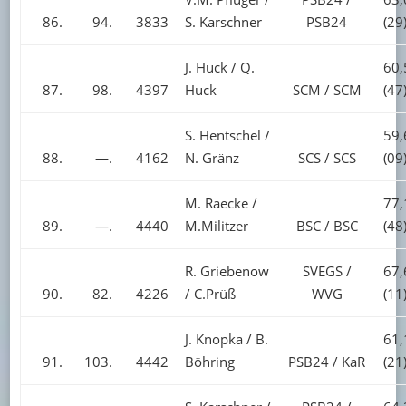
86.
94.
3833
S. Karschner
PSB24
(29
J. Huck / Q.
60,
87.
98.
4397
Huck
SCM / SCM
(47
S. Hentschel /
59,
88.
—.
4162
N. Gränz
SCS / SCS
(09
M. Raecke /
77,
89.
—.
4440
M.Militzer
BSC / BSC
(48
R. Griebenow
SVEGS /
67,
90.
82.
4226
/ C.Prüß
WVG
(11
J. Knopka / B.
61,
91.
103.
4442
Böhring
PSB24 / KaR
(21