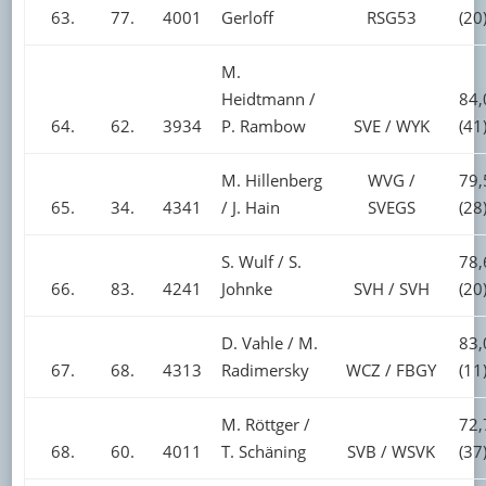
63.
77.
4001
Gerloff
RSG53
(20
M.
Heidtmann /
84,
64.
62.
3934
P. Rambow
SVE / WYK
(41
M. Hillenberg
WVG /
79,
65.
34.
4341
/ J. Hain
SVEGS
(28
S. Wulf / S.
78,
66.
83.
4241
Johnke
SVH / SVH
(20
D. Vahle / M.
83,
67.
68.
4313
Radimersky
WCZ / FBGY
(11
M. Röttger /
72,
68.
60.
4011
T. Schäning
SVB / WSVK
(37