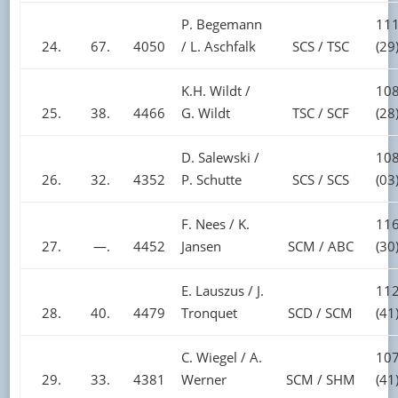
P. Begemann
111
24.
67.
4050
/ L. Aschfalk
SCS / TSC
(29
K.H. Wildt /
108
25.
38.
4466
G. Wildt
TSC / SCF
(28
D. Salewski /
108
26.
32.
4352
P. Schutte
SCS / SCS
(03
F. Nees / K.
116
27.
—.
4452
Jansen
SCM / ABC
(30
E. Lauszus / J.
112
28.
40.
4479
Tronquet
SCD / SCM
(41
C. Wiegel / A.
107
29.
33.
4381
Werner
SCM / SHM
(41