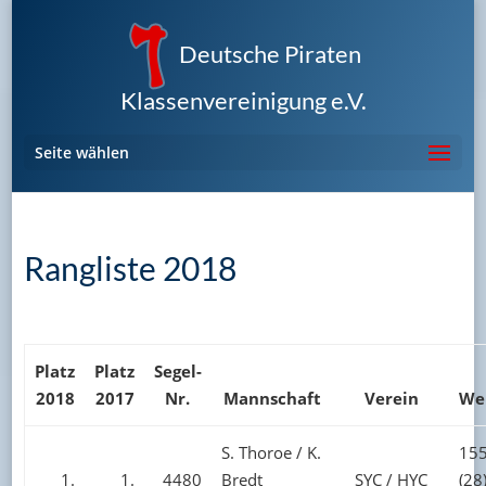
Deutsche Piraten
Klassenvereinigung e.V.
Seite wählen
Rangliste 2018
Platz
Platz
Segel-
2018
2017
Nr.
Mannschaft
Verein
We
S. Thoroe / K.
155
1.
1.
4480
Bredt
SYC / HYC
(28