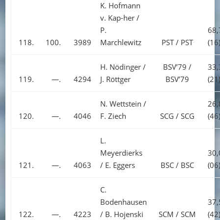
K. Hofmann
v. Kap-her /
P.
68,
118.
100.
3989
Marchlewitz
PST / PST
(16
H. Nödinger /
BSV’79 /
33,
119.
—.
4294
J. Röttger
BSV’79
(21
N. Wettstein /
26,
120.
—.
4046
F. Ziech
SCG / SCG
(46
L.
Meyerdierks
30,
121.
—.
4063
/ E. Eggers
BSC / BSC
(06
C.
Bodenhausen
37,
122.
—.
4223
/ B. Hojenski
SCM / SCM
(42