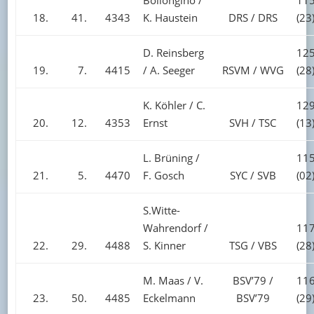
Bollongino /
115
18.
41.
4343
K. Haustein
DRS / DRS
(23
D. Reinsberg
125
19.
7.
4415
/ A. Seeger
RSVM / WVG
(28
K. Köhler / C.
129
20.
12.
4353
Ernst
SVH / TSC
(13
L. Brüning /
115
21.
5.
4470
F. Gosch
SYC / SVB
(02
S.Witte-
Wahrendorf /
117
22.
29.
4488
S. Kinner
TSG / VBS
(28
M. Maas / V.
BSV’79 /
116
23.
50.
4485
Eckelmann
BSV’79
(29