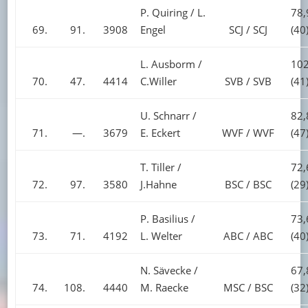
P. Quiring / L.
78,
69.
91.
3908
Engel
SCJ / SCJ
(40
L. Ausborm /
102
70.
47.
4414
C.Willer
SVB / SVB
(41
U. Schnarr /
82,
71.
—.
3679
E. Eckert
WVF / WVF
(47
T. Tiller /
72,
72.
97.
3580
J.Hahne
BSC / BSC
(29
P. Basilius /
73,
73.
71.
4192
L. Welter
ABC / ABC
(40
N. Sävecke /
67,
74.
108.
4440
M. Raecke
MSC / BSC
(32