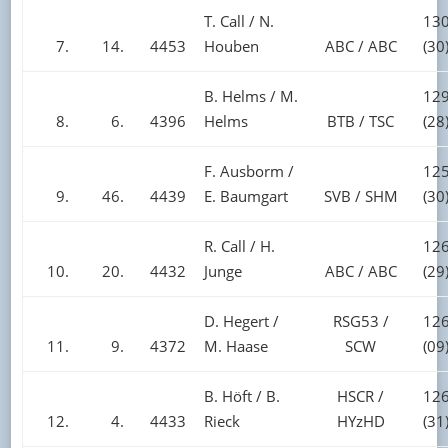
T. Call / N.
130
7.
14.
4453
Houben
ABC / ABC
(30
B. Helms / M.
129
8.
6.
4396
Helms
BTB / TSC
(28
F. Ausborm /
125
9.
46.
4439
E. Baumgart
SVB / SHM
(30
R. Call / H.
126
10.
20.
4432
Junge
ABC / ABC
(29
D. Hegert /
RSG53 /
126
11.
9.
4372
M. Haase
SCW
(09
B. Höft / B.
HSCR /
126
12.
4.
4433
Rieck
HYzHD
(31