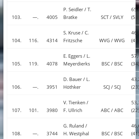
P. Seidler / T.
65,
103.
—.
4005
Bratke
SCT / SVLY
(53
S. Kruse / C.
46,
104.
116.
4314
Fritzsche
WVG / WVG
(46
E. Eggers / L.
57,
105.
119.
4078
Meyerdierks
BSC / BSC
(34
D. Bauer / L.
43,
106.
—.
3951
Höthker
SCJ / SCJ
(23
V. Tienken /
53,
107.
101.
3980
F. Ullrich
ABC / ABC
(22
G. Ruland /
46,
108.
—.
3744
H. Westphal
BSC / BSC
(41