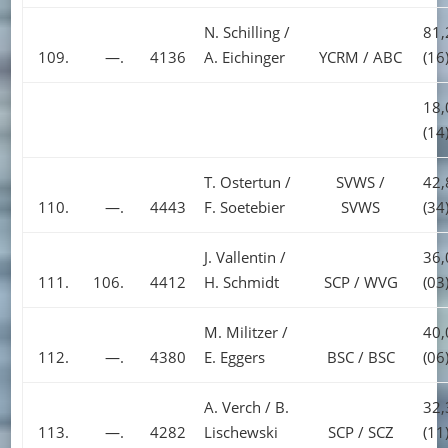
N. Schilling /
81,
109.
—.
4136
A. Eichinger
YCRM / ABC
(16
18,
(14
T. Ostertun /
SVWS /
42,
110.
—.
4443
F. Soetebier
SVWS
(34
J. Vallentin /
36,
111.
106.
4412
H. Schmidt
SCP / WVG
(03
M. Militzer /
40,
112.
—.
4380
E. Eggers
BSC / BSC
(06
A. Verch / B.
32,
113.
—.
4282
Lischewski
SCP / SCZ
(11