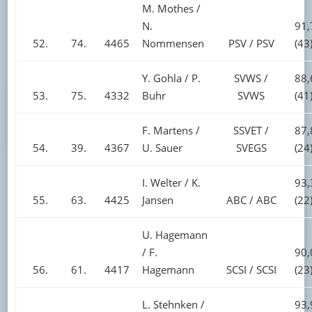
M. Mothes /
N.
91,
52.
74.
4465
Nommensen
PSV / PSV
(43
Y. Gohla / P.
SVWS /
88,
53.
75.
4332
Buhr
SVWS
(41
F. Martens /
SSVET /
87,
54.
39.
4367
U. Sauer
SVEGS
(24
I. Welter / K.
93,
55.
63.
4425
Jansen
ABC / ABC
(22
U. Hagemann
/ F.
90,
56.
61.
4417
Hagemann
SCSI / SCSI
(23
L. Stehnken /
93,