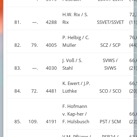
H.W. Rix / S.
72,
81.
—.
4288
Rix
SSVET/SSVET
(11
P. Helbig / C.
76,
82.
79.
4005
Müller
SCZ / SCP
(44
J. Voß / S.
SVWS /
66,
83.
—.
4030
Stahl
SVWS
(21
K. Ewert / J.P.
66,
84.
72.
4481
Lüthke
SCO / SCO
(20
F. Hofmann
v. Kap-her /
66,
85.
109.
4191
F. Hülsbusch
PST / SCM
(22
V.M. Pflüger /
PSB24 /
63,