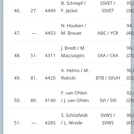
B. Schnepf /
SSVET /
95,
46.
27.
4449
F. Jäckel
SSVET
(36
N. Houben /
94,
47.
—.
4453
M. Breuer
ABC / YCR
(40
J. Bredt / M.
96,
48.
51.
4311
Maczutajtis
CKA / CKA
(25
A. Helms / M.
90,
49.
81.
4420
Rokicki
BTB / SVUH
(03
F. van Ohlen
92,
50.
80.
4140
/ J. van Ohlen
SVI / SVI
(29
S. Schlotfeldt
SVWS /
98,
51.
—.
4285
/ L. Wrede
SVWS
(41