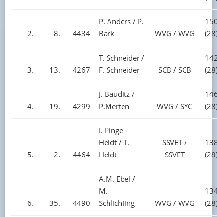
P. Anders / P.
150
2.
8.
4434
Bark
WVG / WVG
(28
T. Schneider /
142
3.
13.
4267
F. Schneider
SCB / SCB
(28
J. Bauditz /
146
4.
19.
4299
P.Merten
WVG / SYC
(28
I. Pingel-
Heldt / T.
SSVET /
138
5.
2.
4464
Heldt
SSVET
(28
A.M. Ebel /
M.
134
6.
35.
4490
Schlichting
WVG / WVG
(28