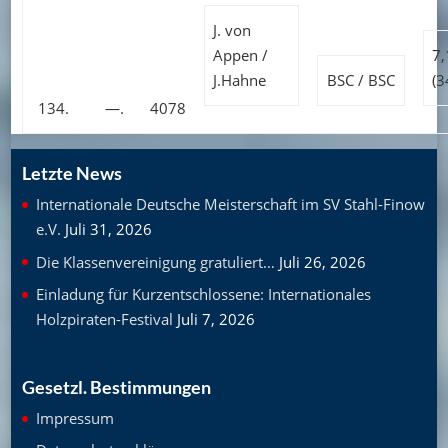
J. von
Appen /
7
J.Hahne
BSC / BSC
(3
134.
—.
4078
Letzte News
Internationale Deutsche Meisterschaft im SV Stahl-Finow
e.V.
Juli 31, 2026
Die Klassenvereinigung gratuliert…
Juli 26, 2026
Einladung für Kurzentschlossene: Internationales
Holzpiraten-Festival
Juli 7, 2026
Gesetzl. Bestimmungen
Impressum