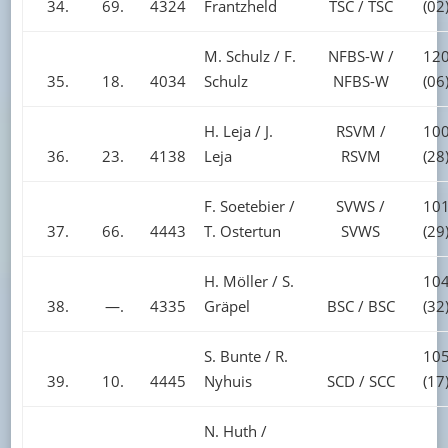
34.
69.
4324
Frantzheld
TSC / TSC
(02
M. Schulz / F.
NFBS-W /
120
35.
18.
4034
Schulz
NFBS-W
(06
H. Leja / J.
RSVM /
100
36.
23.
4138
Leja
RSVM
(28
F. Soetebier /
SVWS /
101
37.
66.
4443
T. Ostertun
SVWS
(29
H. Möller / S.
104
38.
—.
4335
Gräpel
BSC / BSC
(32
S. Bunte / R.
105
39.
10.
4445
Nyhuis
SCD / SCC
(17
N. Huth /