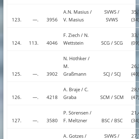
A.N. Masius /
SVWS /
35,
123.
—.
3956
V. Masius
SVWS
(34
F. Ziech / N.
33,
124.
113.
4046
Wettstein
SCG / SCG
(09
N. Höthker /
M.
26,
125.
—.
3902
Graßmann
SCJ / SCJ
(40
A. Braje / C.
28,
126.
—.
4218
Graba
SCM / SCM
(47
P. Sörensen /
21,
127.
—.
3580
F. Meltzner
BSC / BSC
(34
A. Gotzes /
SVWS /
27,