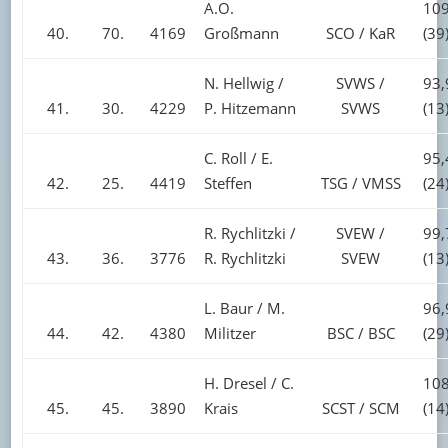
A.O.
109
40.
70.
4169
Großmann
SCO / KaR
(39
N. Hellwig /
SVWS /
93,
41.
30.
4229
P. Hitzemann
SVWS
(13
C. Roll / E.
95,
42.
25.
4419
Steffen
TSG / VMSS
(24
R. Rychlitzki /
SVEW /
99,
43.
36.
3776
R. Rychlitzki
SVEW
(13
L. Baur / M.
96,
44.
42.
4380
Militzer
BSC / BSC
(29
H. Dresel / C.
108
45.
45.
3890
Krais
SCST / SCM
(14