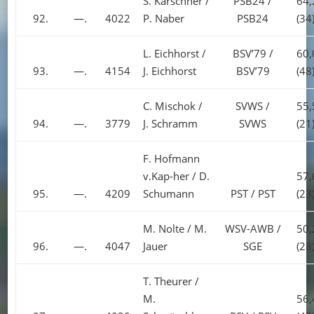
S. Karschner /
PSB24 /
64,
92.
—.
4022
P. Naber
PSB24
(34
L. Eichhorst /
BSV’79 /
60,
93.
—.
4154
J. Eichhorst
BSV’79
(48
C. Mischok /
SVWS /
55,
94.
—.
3779
J. Schramm
SVWS
(21
F. Hofmann
v.Kap-her / D.
57,
95.
—.
4209
Schumann
PST / PST
(23
M. Nolte / M.
WSV-AWB /
50,
96.
—.
4047
Jauer
SGE
(28
T. Theurer /
M.
56,