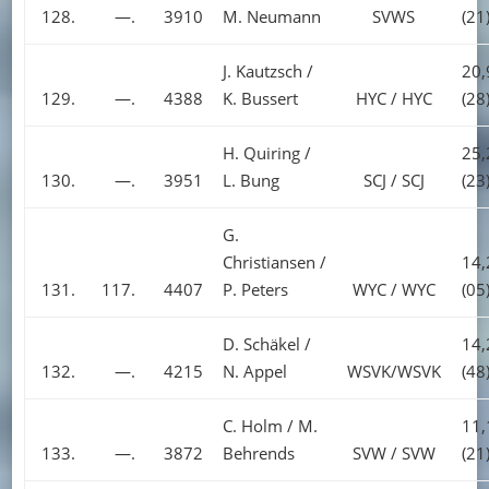
128.
—.
3910
M. Neumann
SVWS
(21
J. Kautzsch /
20,
129.
—.
4388
K. Bussert
HYC / HYC
(28
H. Quiring /
25,
130.
—.
3951
L. Bung
SCJ / SCJ
(23
G.
Christiansen /
14,
131.
117.
4407
P. Peters
WYC / WYC
(05
D. Schäkel /
14,
132.
—.
4215
N. Appel
WSVK/WSVK
(48
C. Holm / M.
11,
133.
—.
3872
Behrends
SVW / SVW
(21