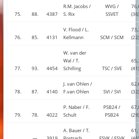
R.M. Jacobs /
WVG /
76,
75.
88.
4387
S. Rix
SSVET
(36
V. Flood / L.
73,
76.
85.
4131
Kellmann
SCM / SCM
(22
W. van der
Wal / T.
65,
77.
93.
4454
Schilling
TSC / SVE
(41
J. van Ohlen /
62,
78.
87.
4140
F.van Ohlen
SVI / SVI
(32
P. Naber / F.
PSB24 /
67,
79.
78.
4022
Schult
PSB24
(29
A. Bauer / T.
61,
—.
3919
Postrach
ESVK / ESVK
(46