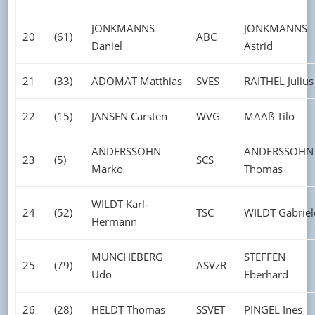
JONKMANNS
JONKMANNS
20
(61)
ABC
Daniel
Astrid
21
(33)
ADOMAT Matthias
SVES
RAITHEL Julius
22
(15)
JANSEN Carsten
WVG
MAAß Tilo
ANDERSSOHN
ANDERSSOHN
23
(5)
SCS
Marko
Thomas
WILDT Karl-
24
(52)
TSC
WILDT Gabriel
Hermann
MÜNCHEBERG
STEFFEN
25
(79)
ASVzR
Udo
Eberhard
26
(28)
HELDT Thomas
SSVET
PINGEL Ines