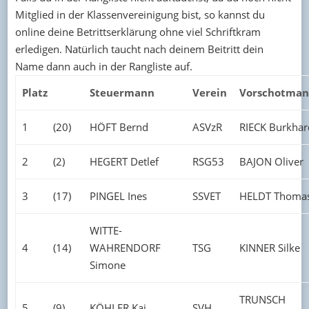
Mitglied in der Klassenvereinigung bist, so kannst du
online deine Betrittserklärung ohne viel Schriftkram
erledigen. Natürlich taucht nach deinem Beitritt dein
Name dann auch in der Rangliste auf.
Platz
Steuermann
Verein
Vorschotma
1
(20)
HÖFT Bernd
ASVzR
RIECK Burkhar
2
(2)
HEGERT Detlef
RSG53
BAJON Oliver
3
(17)
PINGEL Ines
SSVET
HELDT Thoma
WITTE-
4
(14)
WAHRENDORF
TSG
KINNER Silke
Simone
TRUNSCH
5
(9)
KÖHLER Kai
SVH