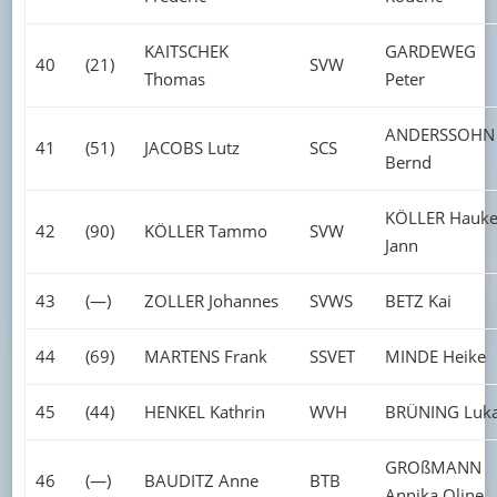
KAITSCHEK
GARDEWEG
40
(21)
SVW
Thomas
Peter
ANDERSSOHN
41
(51)
JACOBS Lutz
SCS
Bernd
KÖLLER Hauk
42
(90)
KÖLLER Tammo
SVW
Jann
43
(—)
ZOLLER Johannes
SVWS
BETZ Kai
44
(69)
MARTENS Frank
SSVET
MINDE Heike
45
(44)
HENKEL Kathrin
WVH
BRÜNING Luk
GROßMANN
46
(—)
BAUDITZ Anne
BTB
Annika Oline