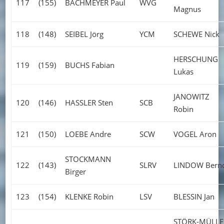
117
(155)
BACHMEYER Paul
WVG
Magnus
118
(148)
SEIBEL Jörg
YCM
SCHEWE Nick
HERSCHUNG
119
(159)
BUCHS Fabian
Lukas
JANOWITZ
120
(146)
HASSLER Sten
SCB
Robin
121
(150)
LOEBE Andre
SCW
VOGEL Aron
STOCKMANN
122
(143)
SLRV
LINDOW Bern
Birger
123
(154)
KLENKE Robin
LSV
BLESSIN Jan
STÖRK-MÜLLE