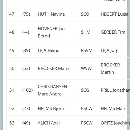
47
(75)
HUTH Navina
SCO
HEGERT Luisa
HÖVENER Jan-
48
(—)
SHM
GERBER Tim
Bernd
49
(39)
LEJA Heino
RSVM
LEJA Jörg
BRÖCKER
50
(53)
BRÖCKER Maria
WVW
Martin
CHRISTIANSEN
51
(102)
SCG
PRILL Jonatha
Marc-Andre
52
(27)
HELMS Björn
PSCW
HELMS Marc
53
(49)
ALICH Axel
PSCW
OPITZ Joachim