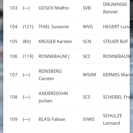
DRUMINSKI
103
(—)
GOSCH Mathis
SVB
Bennet
104
(121)
THIEL Susanne
WVG
HEGERT Luisa
105
(80)
KRÜGER Karsten
SCN
STEUER Rolf
106
(119)
RONNEBAUM J
SCC
RONNEBAUM 
REINSBERG
107
(—)
WSVM
KERMES Marce
Carsten
ANDERSSOHN
108
(—)
SCS
SCHEIBEL Fran
Jochen
SCHULZE
109
(—)
BLÄSI Fabian
SVWS
Lennard