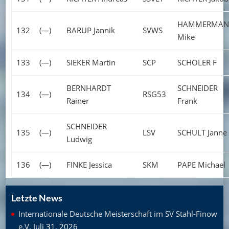
HAMMERMAN
132
(—)
BARUP Jannik
SVWS
Mike
133
(—)
SIEKER Martin
SCP
SCHÖLER F
BERNHARDT
SCHNEIDER
134
(—)
RSG53
Rainer
Frank
SCHNEIDER
135
(—)
LSV
SCHULT Janne
Ludwig
136
(—)
FINKE Jessica
SKM
PAPE Michael
Letzte News
Internationale Deutsche Meisterschaft im SV Stahl-Finow
e.V.
Juli 31, 2026