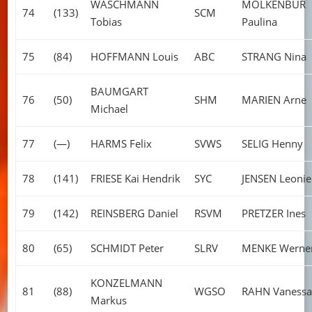
WASCHMANN
MOLKENBUR
74
(133)
SCM
Tobias
Paulina
75
(84)
HOFFMANN Louis
ABC
STRANG Nina
BAUMGART
76
(50)
SHM
MARIEN Arne
Michael
77
(—)
HARMS Felix
SVWS
SELIG Henny
78
(141)
FRIESE Kai Hendrik
SYC
JENSEN Leonie
79
(142)
REINSBERG Daniel
RSVM
PRETZER Ines
80
(65)
SCHMIDT Peter
SLRV
MENKE Werne
KONZELMANN
81
(88)
WGSO
RAHN Vanessa
Markus