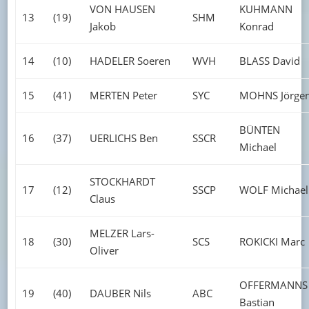
VON HAUSEN
KUHMANN
13
(19)
SHM
Jakob
Konrad
14
(10)
HADELER Soeren
WVH
BLASS David
15
(41)
MERTEN Peter
SYC
MOHNS Jörge
BÜNTEN
16
(37)
UERLICHS Ben
SSCR
Michael
STOCKHARDT
17
(12)
SSCP
WOLF Michael
Claus
MELZER Lars-
18
(30)
SCS
ROKICKI Marc
Oliver
OFFERMANNS
19
(40)
DAUBER Nils
ABC
Bastian