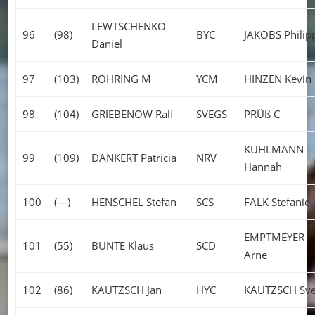
LEWTSCHENKO
96
(98)
BYC
JAKOBS Philip
Daniel
97
(103)
RÖHRING M
YCM
HINZEN Kevin
98
(104)
GRIEBENOW Ralf
SVEGS
PRÜß C
KUHLMANN
99
(109)
DANKERT Patricia
NRV
Hannah
100
(—)
HENSCHEL Stefan
SCS
FALK Stefanie
EMPTMEYER
101
(55)
BUNTE Klaus
SCD
Arne
102
(86)
KAUTZSCH Jan
HYC
KAUTZSCH Sv