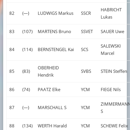
HABRICHT
82
(—)
LUDWIGS Markus
SSCR
Lukas
83
(107)
MARTENS Bruno
SSVET
SAUER Uwe
SALEWSKI
84
(114)
BERNSTENGEL Kai
SCS
Marcel
OBERHEID
85
(83)
SVBS
STEIN Steffen
Hendrik
86
(74)
PAATZ Elke
YCM
FIEGE Nils
ZIMMERMAN
87
(—)
MARSCHALL S
YCM
S
88
(134)
WERTH Harald
YCM
SCHEWE Felix