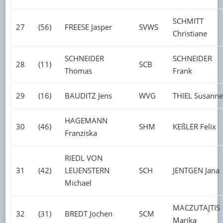
SCHMITT
27
(56)
FREESE Jasper
SVWS
Christiane
SCHNEIDER
SCHNEIDER
28
(11)
SCB
Thomas
Frank
29
(16)
BAUDITZ Jens
WVG
THIEL Susanne
HAGEMANN
30
(46)
SHM
KEßLER Felix
Franziska
RIEDL VON
31
(42)
LEUENSTERN
SCH
JENTGEN Jana
Michael
MACZUTAJTIS
32
(31)
BREDT Jochen
SCM
Marika