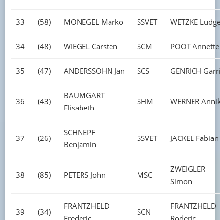
33
(58)
MONEGEL Marko
SSVET
WETZKE Ludge
34
(48)
WIEGEL Carsten
SCM
POOT Annette
35
(47)
ANDERSSOHN Jan
SCS
GENRICH Garr
BAUMGART
36
(43)
SHM
WERNER Anni
Elisabeth
SCHNEPF
37
(26)
SSVET
JÄCKEL Fabian
Benjamin
ZWEIGLER
38
(85)
PETERS John
MSC
Simon
FRANTZHELD
FRANTZHELD
39
(34)
SCN
Frederic
Roderic