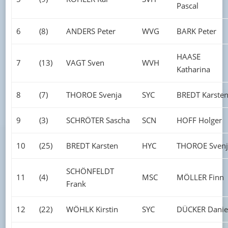
Pascal
6
(8)
ANDERS Peter
WVG
BARK Peter
HAASE
7
(13)
VAGT Sven
WVH
Katharina
8
(7)
THOROE Svenja
SYC
BREDT Karste
9
(3)
SCHRÖTER Sascha
SCN
HOFF Holger
10
(25)
BREDT Karsten
HYC
THOROE Svenj
SCHÖNFELDT
11
(4)
MSC
MÖLLER Finn
Frank
12
(22)
WÖHLK Kirstin
SYC
DÜCKER Danie