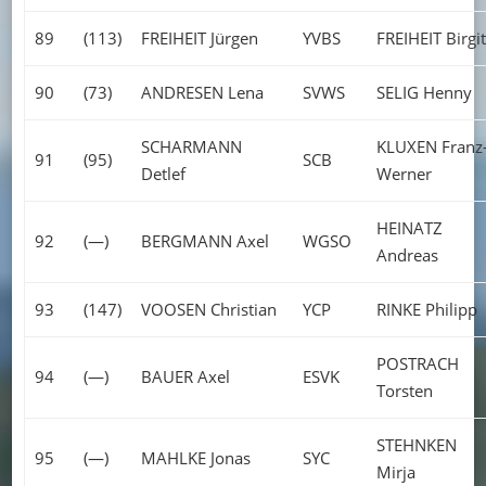
89
(113)
FREIHEIT Jürgen
YVBS
FREIHEIT Birgit
90
(73)
ANDRESEN Lena
SVWS
SELIG Henny
SCHARMANN
KLUXEN Franz
91
(95)
SCB
Detlef
Werner
HEINATZ
92
(—)
BERGMANN Axel
WGSO
Andreas
93
(147)
VOOSEN Christian
YCP
RINKE Philipp
POSTRACH
94
(—)
BAUER Axel
ESVK
Torsten
STEHNKEN
95
(—)
MAHLKE Jonas
SYC
Mirja