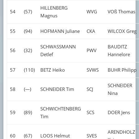
HILLENBERG
54
(57)
WVG
VOß Thomas
Magnus
55
(94)
HOFMANN Juliane
CKA
WILCOX Greg
SCHWASSMANN
BAUDITZ
56
(32)
PWV
Detlef
Hannelore
57
(110)
BETZ Heiko
SVWS
BUHR Philipp
SCHNEIDER
58
(—)
SCHNEIDER Tim
SCJ
Nina
SCHWICHTENBERG
59
(89)
SCS
DOER Jens
Tim
ARENDHOLZ
60
(67)
LOOS Helmut
SVES