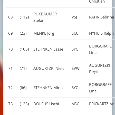
Christian
PUXBAUMER
68
(112)
VSJ
RAHN Sabrina
Stefan
69
(23)
MENKE Jörg
SCC
NYHUIS Ralph
BORGGRÄFE
70
(106)
STEHNKEN Lasse
SYC
Lina
AUGURTZKI
71
(71)
AUGURTZKI Niels
SVW
Birgit
BORGGRÄFE
72
(66)
STEHNKEN Mirja
SYC
Lina
73
(123)
DOLFUS Uschi
ABC
PRICKARTZ An