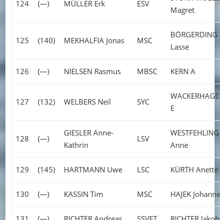
124
(—)
MÜLLER Erk
ESV
Magret
BÖRGERDING
125
(140)
MEKHALFIA Jonas
MSC
Lasse
126
(—)
NIELSEN Rasmus
MBSC
KERN A
WACKERHAGE
127
(132)
WELBERS Neil
SYC
E
GIESLER Anne-
WESTFEHLING
128
(—)
LSV
Kathrin
Anne
129
(145)
HARTMANN Uwe
LSC
KÜRTH Anette
130
(—)
KASSIN Tim
MSC
HAJEK Johanne
131
(—)
RICHTER Andreas
SSVET
RICHTER Jakob