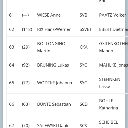
Kai
61
(—)
WIESE Anne
SVB
PAATZ Volker
62
(118)
RIX Hans-Werner
SSVET
EBERT Dietma
BOLLONGINO
GEILENKOTHE
63
(29)
CKA
Martin
Manon
64
(92)
BRÜNING Lukas
SYC
MAHLKE Jonas
STEHNKEN
65
(77)
WODTKE Johanna
SYC
Lasse
BOHLE
66
(63)
BUNTE Sebastian
SCD
Katharina
SCHEIBEL
67
(70)
SALEWSKI Daniel
SCS