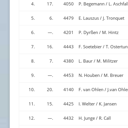
4.
17.
4050
P. Begemann / L. Aschfal
5.
6.
4479
E. Lauszus / J. Tronquet
6.
—.
4201
P. Dyrßen / M. Hintz
7.
16.
4443
F. Soetebier / T. Ostertun
8.
7.
4380
L. Baur / M. Militzer
9.
—.
4453
N. Houben / M. Breuer
10.
20.
4140
F. van Ohlen / J.van Ohl
11.
15.
4425
I. Welter / K. Jansen
12.
—.
4432
H. Junge / R. Call