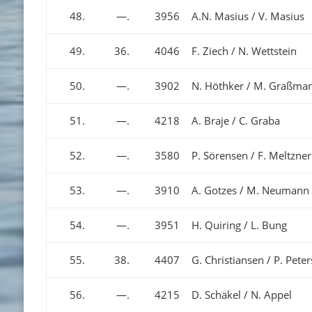
48.
—.
3956
A.N. Masius / V. Masius
49.
36.
4046
F. Ziech / N. Wettstein
50.
—.
3902
N. Höthker / M. Graßma
51.
—.
4218
A. Braje / C. Graba
52.
—.
3580
P. Sörensen / F. Meltzner
53.
—.
3910
A. Gotzes / M. Neumann
54.
—.
3951
H. Quiring / L. Bung
55.
38.
4407
G. Christiansen / P. Peter
56.
—.
4215
D. Schäkel / N. Appel