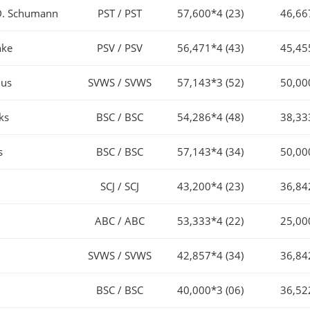
 D. Schumann
PST / PST
57,600*4 (23)
46,66
hke
PSV / PSV
56,471*4 (43)
45,45
ius
SVWS / SVWS
57,143*3 (52)
50,00
ks
BSC / BSC
54,286*4 (48)
38,33
s
BSC / BSC
57,143*4 (34)
50,00
SCJ / SCJ
43,200*4 (23)
36,84
ABC / ABC
53,333*4 (22)
25,00
SVWS / SVWS
42,857*4 (34)
36,84
BSC / BSC
40,000*3 (06)
36,52