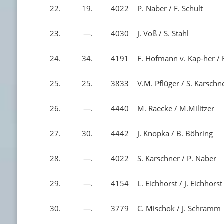
22.
19.
4022
P. Naber / F. Schult
23.
—.
4030
J. Voß / S. Stahl
24.
34.
4191
F. Hofmann v. Kap-her / 
25.
25.
3833
V.M. Pflüger / S. Karschn
26.
—.
4440
M. Raecke / M.Militzer
27.
30.
4442
J. Knopka / B. Böhring
28.
—.
4022
S. Karschner / P. Naber
29.
—.
4154
L. Eichhorst / J. Eichhorst
30.
—.
3779
C. Mischok / J. Schramm