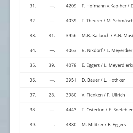
31.
—.
4209
F. Hofmann v.Kap-her /
32.
—.
4039
T. Theurer / M. Schmäsc
33.
31.
3956
M.B. Kallauch / A.N. Mas
34.
—.
4063
B. Nixdorf / L. Meyerdier
35.
39.
4078
E. Eggers / L. Meyerdierk
36.
—.
3951
D. Bauer / L. Höthker
37.
28.
3980
V. Tienken / F. Ullrich
38.
—.
4443
T. Ostertun / F. Soetebier
39.
—.
4380
M. Militzer / E. Eggers