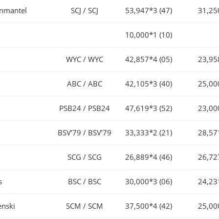
enmantel
SCJ / SCJ
53,947*3 (47)
31,25
10,000*1 (10)
WYC / WYC
42,857*4 (05)
23,95
ABC / ABC
42,105*3 (40)
25,00
PSB24 / PSB24
47,619*3 (52)
23,00
BSV’79 / BSV’79
33,333*2 (21)
28,57
SCG / SCG
26,889*4 (46)
26,72
s
BSC / BSC
30,000*3 (06)
24,23
enski
SCM / SCM
37,500*4 (42)
25,00