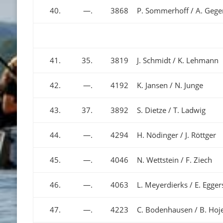
40.
—.
3868
P. Sommerhoff / A. Geg
41.
35.
3819
J. Schmidt / K. Lehmann
42.
—.
4192
K. Jansen / N. Junge
43.
37.
3892
S. Dietze / T. Ladwig
44.
—.
4294
H. Nödinger / J. Röttger
45.
—.
4046
N. Wettstein / F. Ziech
46.
—.
4063
L. Meyerdierks / E. Egger
47.
—.
4223
C. Bodenhausen / B. Hoj