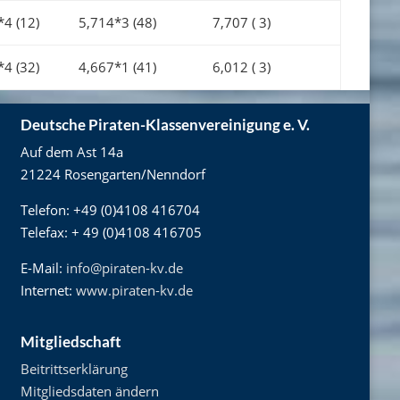
*4 (12)
5,714*3 (48)
7,707 ( 3)
*4 (32)
4,667*1 (41)
6,012 ( 3)
Deutsche Piraten-Klassenvereinigung e. V.
Auf dem Ast 14a
21224 Rosengarten/Nenndorf
Telefon: +49 (0)4108 416704
Telefax: + 49 (0)4108 416705
E-Mail:
info@piraten-kv.de
Internet:
www.piraten-kv.de
Mitgliedschaft
Beitrittserklärung
Mitgliedsdaten ändern