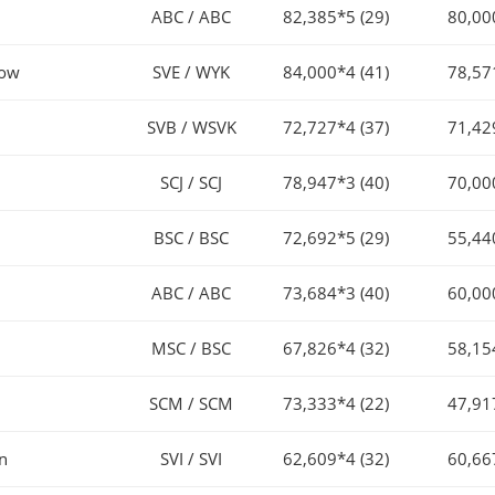
ABC / ABC
82,385*5 (29)
80,00
bow
SVE / WYK
84,000*4 (41)
78,57
SVB / WSVK
72,727*4 (37)
71,42
SCJ / SCJ
78,947*3 (40)
70,00
BSC / BSC
72,692*5 (29)
55,44
ABC / ABC
73,684*3 (40)
60,00
MSC / BSC
67,826*4 (32)
58,15
SCM / SCM
73,333*4 (22)
47,91
en
SVI / SVI
62,609*4 (32)
60,66