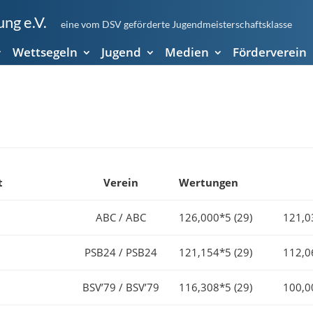
ng e.V.
eine vom DSV geförderte Jugendmeisterschaftsklasse
Wettsegeln
Jugend
Medien
Förderverein
t
Verein
Wertungen
ABC / ABC
126,000*5 (29)
121,0
PSB24 / PSB24
121,154*5 (29)
112,0
BSV’79 / BSV’79
116,308*5 (29)
100,0