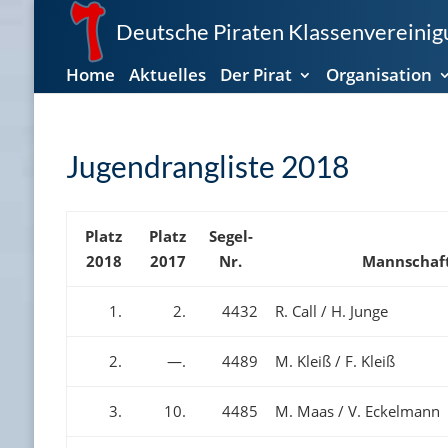
Deutsche Piraten Klassenvereinigu
Home
Aktuelles
Der Pirat
Organisation
Jugendrangliste 2018
Platz
Platz
Segel-
2018
2017
Nr.
Mannschaf
1.
2.
4432
R. Call / H. Junge
2.
—.
4489
M. Kleiß / F. Kleiß
3.
10.
4485
M. Maas / V. Eckelmann