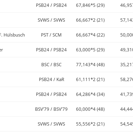
PSB24 / PSB24
67,846*5 (29)
46,95
SVWS / SVWS
66,667*2 (21)
57,14
F. Hülsbusch
PST / SCM
66,667*4 (22)
50,00
er
PSB24 / PSB24
63,000*5 (29)
49,31
BSC / BSC
77,143*4 (48)
35,21
PSB24 / KaR
61,111*2 (21)
58,27
PSB24 / PSB24
64,286*4 (34)
41,73
BSV’79 / BSV’79
60,000*4 (48)
44,44
SVWS / SVWS
55,556*2 (21)
54,54