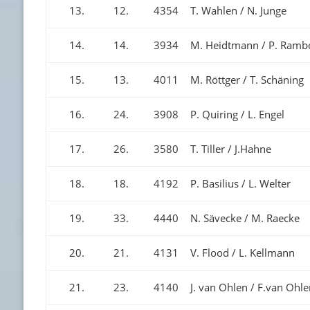
13.
12.
4354
T. Wahlen / N. Junge
14.
14.
3934
M. Heidtmann / P. Ram
15.
13.
4011
M. Röttger / T. Schäning
16.
24.
3908
P. Quiring / L. Engel
17.
26.
3580
T. Tiller / J.Hahne
18.
18.
4192
P. Basilius / L. Welter
19.
33.
4440
N. Sävecke / M. Raecke
20.
21.
4131
V. Flood / L. Kellmann
21.
23.
4140
J. van Ohlen / F.van Ohl