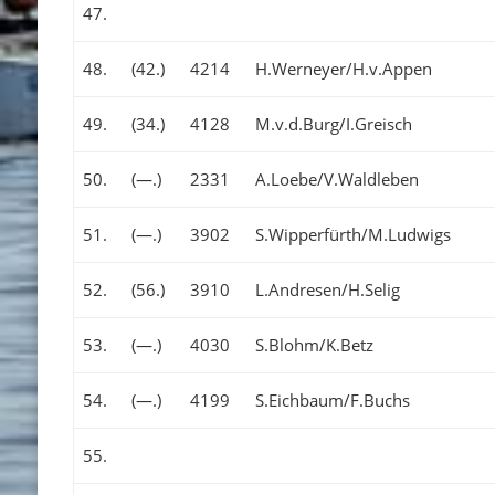
47.
48.
(42.)
4214
H.Werneyer/H.v.Appen
49.
(34.)
4128
M.v.d.Burg/I.Greisch
50.
(—.)
2331
A.Loebe/V.Waldleben
51.
(—.)
3902
S.Wipperfürth/M.Ludwigs
52.
(56.)
3910
L.Andresen/H.Selig
53.
(—.)
4030
S.Blohm/K.Betz
54.
(—.)
4199
S.Eichbaum/F.Buchs
55.