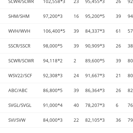
SCWR/SCWR
102,558*3
23
95,455*3
26
92
SHM/SHM
97,200*3
16
95,200*5
39
94
WVH/WVH
106,400*5
39
84,337*3
61
57
SSCR/SSCR
98,000*5
39
90,909*3
26
38
SCWR/SCWR
94,118*2
2
89,600*5
39
80
WSV22/SCF
92,308*3
24
91,667*3
21
80
ABC/ABC
86,800*5
39
86,364*3
26
82
SVGL/SVGL
91,000*4
40
78,207*3
6
76
SVI/SVW
84,000*3
22
82,105*3
36
79