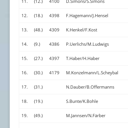
11.
(12.)
4100
D.Simons/S.Simons
12.
(18.)
4398
F.Hagemann/J.Hensel
13.
(48.)
4309
K.Henkel/F.Kost
14.
(9.)
4386
P.Uerlichs/M.Ludwigs
15.
(27.)
4397
T.Haber/H.Haber
16.
(30.)
4179
M.Konzelmann/L.Scheybal
17.
(31.)
N.Dauber/B.Offermanns
18.
(19.)
S.Bunte/K.Bohle
19.
(49.)
M.Jannsen/N.Färber