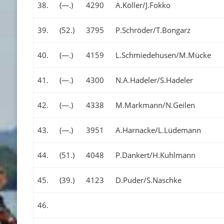
38.
(—.)
4290
A.Köller/J.Fokko
39.
(52.)
3795
P.Schröder/T.Bongarz
40.
(—.)
4159
L.Schmiedehusen/M.Mücke
41.
(—.)
4300
N.A.Hadeler/S.Hadeler
42.
(—.)
4338
M.Markmann/N.Geilen
43.
(—.)
3951
A.Harnacke/L.Lüdemann
44.
(51.)
4048
P.Dankert/H.Kuhlmann
45.
(39.)
4123
D.Puder/S.Naschke
46.