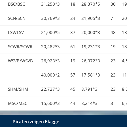
BSC/BSC
31,250*3
18
28,370*5
30
19
SCN/SCN
30,769*3
24
21,905*3
7
20
LSV/LSV
21,000*5
37
20,000*3
48
18
SCWR/SCWR
20,482*3
61
19,231*3
19
18
WSVB/WSVB
26,923*3
19
26,372*3
23
4,
40,000*2
57
17,581*3
23
11
SHM/SHM
22,727*3
45
8,791*3
23
8,
MSC/MSC
15,600*3
44
8,214*3
3
6,
Piraten zeigen Flagge