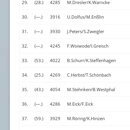
29.
(28.)
4285
M.Dresler/K.Warncke
30.
(—.)
3916
U.Dolfus/M.Enßlin
31.
(—.)
3930
J.Peters/S.Zweigler
32.
(—.)
4245
F.Woiwode/I.Greisch
33.
(53.)
4022
B.Schurr/K.Steffenhagen
34.
(25.)
4269
C.Herbst/T.Schönbach
35.
(43.)
4054
M.Stehnken/B.Westphal
36.
(—.)
4286
M.Eick/F.Eick
37.
(59.)
3929
M.Röring/K.Hinzen