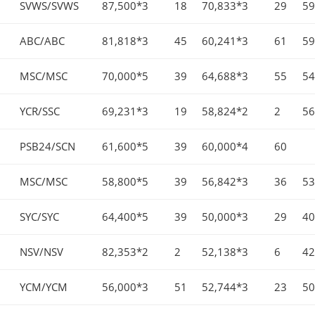
SVWS/SVWS
87,500*3
18
70,833*3
29
59
ABC/ABC
81,818*3
45
60,241*3
61
59
MSC/MSC
70,000*5
39
64,688*3
55
54
YCR/SSC
69,231*3
19
58,824*2
2
56
PSB24/SCN
61,600*5
39
60,000*4
60
MSC/MSC
58,800*5
39
56,842*3
36
53
SYC/SYC
64,400*5
39
50,000*3
29
40
NSV/NSV
82,353*2
2
52,138*3
6
42
YCM/YCM
56,000*3
51
52,744*3
23
50