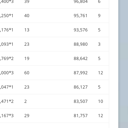
,400*3
39
96,804
6
,250*1
40
95,761
9
,176*1
13
93,576
5
,093*1
23
88,980
3
,769*2
19
88,642
5
,000*3
60
87,992
12
,047*1
23
86,127
5
,471*2
2
83,507
10
,167*3
29
81,757
12