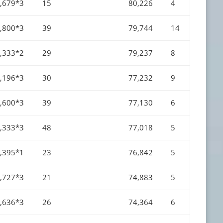
,679*3
15
80,226
4
,800*3
39
79,744
14
,333*2
29
79,237
8
,196*3
30
77,232
9
,600*3
39
77,130
6
,333*3
48
77,018
5
,395*1
23
76,842
5
,727*3
21
74,883
5
,636*3
26
74,364
6