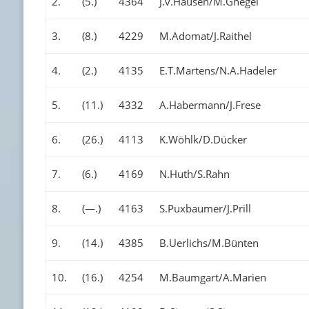
2.
(5.)
4364
J.v.Hausen/M.Gnegel
3.
(8.)
4229
M.Adomat/J.Raithel
4.
(2.)
4135
E.T.Martens/N.A.Hadeler
5.
(11.)
4332
A.Habermann/J.Frese
6.
(26.)
4113
K.Wöhlk/D.Dücker
7.
(6.)
4169
N.Huth/S.Rahn
8.
(—.)
4163
S.Puxbaumer/J.Prill
9.
(14.)
4385
B.Uerlichs/M.Bünten
10.
(16.)
4254
M.Baumgart/A.Marien