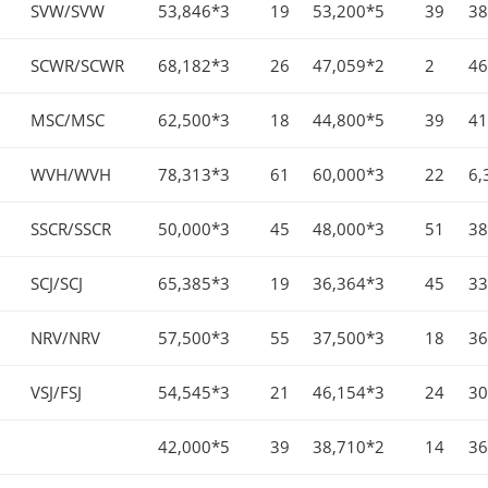
SVW/SVW
53,846*3
19
53,200*5
39
38
SCWR/SCWR
68,182*3
26
47,059*2
2
46
MSC/MSC
62,500*3
18
44,800*5
39
41
WVH/WVH
78,313*3
61
60,000*3
22
6,
SSCR/SSCR
50,000*3
45
48,000*3
51
38
SCJ/SCJ
65,385*3
19
36,364*3
45
33
NRV/NRV
57,500*3
55
37,500*3
18
36
VSJ/FSJ
54,545*3
21
46,154*3
24
30
42,000*5
39
38,710*2
14
36