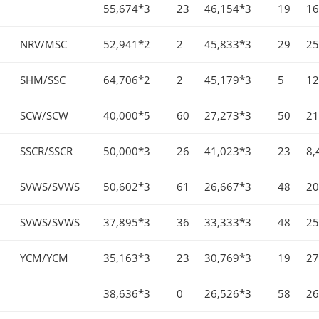
55,674*3
23
46,154*3
19
16
NRV/MSC
52,941*2
2
45,833*3
29
25
SHM/SSC
64,706*2
2
45,179*3
5
12
SCW/SCW
40,000*5
60
27,273*3
50
21
SSCR/SSCR
50,000*3
26
41,023*3
23
8,
SVWS/SVWS
50,602*3
61
26,667*3
48
20
SVWS/SVWS
37,895*3
36
33,333*3
48
25
YCM/YCM
35,163*3
23
30,769*3
19
27
38,636*3
0
26,526*3
58
26