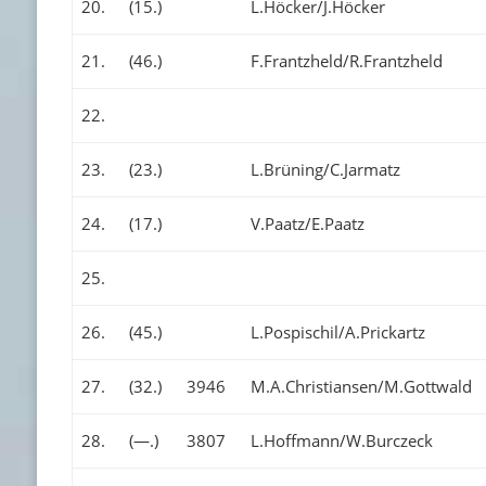
20.
(15.)
L.Höcker/J.Höcker
21.
(46.)
F.Frantzheld/R.Frantzheld
22.
23.
(23.)
L.Brüning/C.Jarmatz
24.
(17.)
V.Paatz/E.Paatz
25.
26.
(45.)
L.Pospischil/A.Prickartz
27.
(32.)
3946
M.A.Christiansen/M.Gottwald
28.
(—.)
3807
L.Hoffmann/W.Burczeck