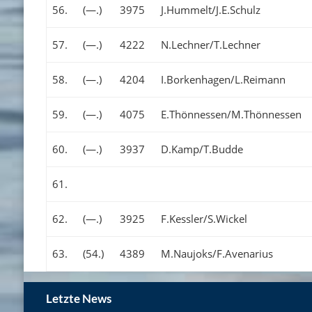
56.
(—.)
3975
J.Hummelt/J.E.Schulz
57.
(—.)
4222
N.Lechner/T.Lechner
58.
(—.)
4204
I.Borkenhagen/L.Reimann
59.
(—.)
4075
E.Thönnessen/M.Thönnessen
60.
(—.)
3937
D.Kamp/T.Budde
61.
62.
(—.)
3925
F.Kessler/S.Wickel
63.
(54.)
4389
M.Naujoks/F.Avenarius
Letzte News